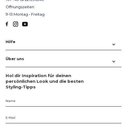
Öffnungszeiten:
9-13 Montag - Freitag
Hilfe
Über uns
FAQ
Nutzungsbedingungen
Hol dir Inspiration für deinen
Über uns
persönlichen Look und die besten
Datenschutzbestimmungen
Styling-Tipps
Wie es funktioniert
Impressum
Preise
Datenschutzerklärung
Marken
Bedingungen
Blog