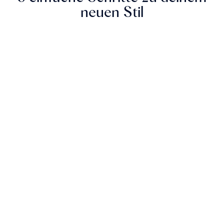
neuen Stil
1. Erstelle ein Stilprofil
und teile uns deine
Wünsche und
Vorlieben mit
STILPROFIL ERSTELLEN