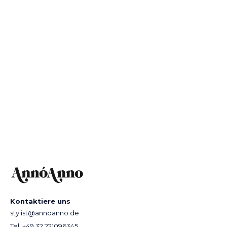
WIR HABEN EINE GROSSE AUSWAHL AN M
ARKEN UND EIN BREITES SORTIMENT FÜR J
EDEN STIL UND JEDES BUDGET
Only Carmakoma,
Kaffe Curve, Studio,
Gozzip, Sandgaard,
Zhenzi, Lykkeland,
KOI, Evergreen
ENTDECKE UNSERE MARKEN
Kontaktiere uns
stylist@annoanno.de
Tel: +49 32 221096345